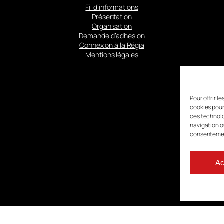
Fil d’informations
Présentation
Organisation
Demande d’adhésion
Connexion à la Régia
Mentions légales
Pour offrir l
cookies pour
ces technolo
navigation ou
consentement
Ac
est animé par
l’APMAC
avec le soutien financier de la Région Nouvelle-A