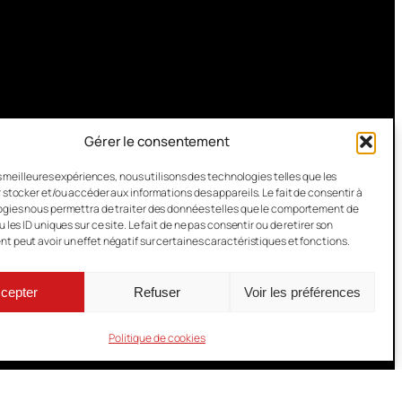
Gérer le consentement
es meilleures expériences, nous utilisons des technologies telles que les
 stocker et/ou accéder aux informations des appareils. Le fait de consentir à
gies nous permettra de traiter des données telles que le comportement de
 les ID uniques sur ce site. Le fait de ne pas consentir ou de retirer son
 peut avoir un effet négatif sur certaines caractéristiques et fonctions.
cepter
Refuser
Voir les préférences
Politique de cookies
quitaine