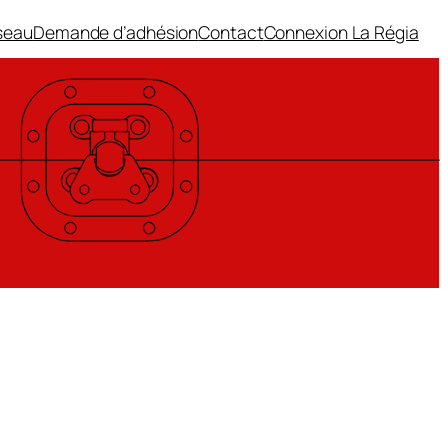
seau
Demande d’adhésion
Contact
Connexion La Régia