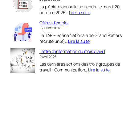
La plénière annuelle se tiendra le mardi 20
octobre 2026…
Lire la suite
:
Offres d’emploi
P
16 juillet 2026
l
Le TAP – Scène Nationale de Grand Poitiers,
é
recrute un(e)…
Lire la suite
n
:
i
Lettre d’information du mois d’avril
O
è
9 avril 2026
f
r
Les dernières actions des trois groupes de
f
e
travail : Communication…
Lire la suite
r
l
:
e
e
L
s
2
e
d
0
t
’
o
t
e
c
r
m
t
e
p
o
d
l
b
’
o
r
i
i
e
n
2