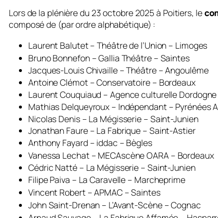
Lors de la plénière du 23 octobre 2025 à Poitiers, le
com
composé de
(par ordre alphabétique)
:
Laurent Balutet – Théâtre de l’Union – Limoges
Bruno Bonnefon – Gallia Théâtre – Saintes
Jacques-Louis Chivaille – Théâtre – Angoulême
Antoine Clémot – Conservatoire – Bordeaux
Laurent Couquiaud – Agence culturelle Dordogne
Mathias Delqueyroux – Indépendant – Pyrénées A
Nicolas Denis – La Mégisserie – Saint-Junien
Jonathan Faure – La Fabrique – Saint-Astier
Anthony Fayard – iddac – Bègles
Vanessa Lechat – MECAscène OARA – Bordeaux
Cédric Natté – La Mégisserie – Saint-Junien
Filipe Paiva – La Caravelle – Marcheprime
Vincent Robert – APMAC – Saintes
John Saint-Drenan – L’Avant-Scène – Cognac
Arnaud Sauvage – La Fabrique Affamée – Haspar