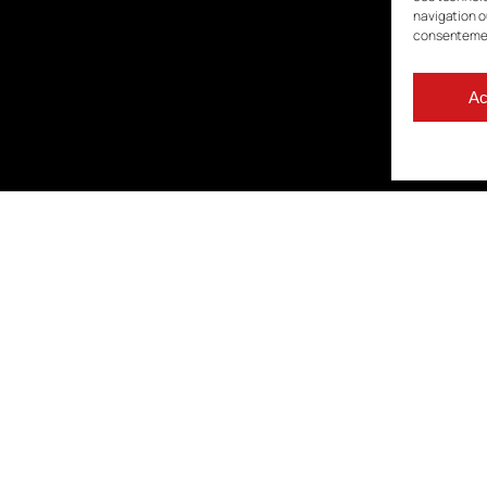
navigation ou
consentement
Ac
est animé par
l’APMAC
avec le soutien financier de la Région Nouvelle-A