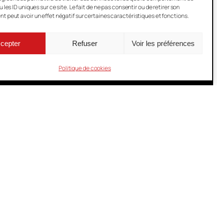
 les ID uniques sur ce site. Le fait de ne pas consentir ou de retirer son
 peut avoir un effet négatif sur certaines caractéristiques et fonctions.
cepter
Refuser
Voir les préférences
Politique de cookies
quitaine